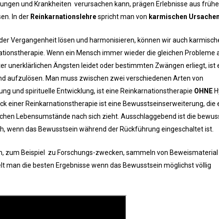
örungen und Krankheiten verursachen kann, prägen Erlebnisse aus früh
en. In der
Reinkarnationslehre
spricht man von
karmischen Ursachen
te der Vergangenheit lösen und harmonisieren, können wir auch karmisc
rnationstherapie. Wenn ein Mensch immer wieder die gleichen Probleme 
 unerklärlichen Ängsten leidet oder bestimmten Zwängen erliegt, ist 
und aufzulösen. Man muss zwischen zwei verschiedenen Arten von
g und spirituelle Entwicklung, ist eine Reinkarnationstherapie
OHNE
H
k einer Reinkarnationstherapie ist eine Bewusstseinserweiterung, die 
ichen Lebensumstände nach sich zieht. Ausschlaggebend ist die bewus
h, wenn das Bewusstsein während der Rückführung eingeschaltet ist.
, zum Beispiel zu Forschungs-zwecken, sammeln von Beweismaterial et
ielt man die besten Ergebnisse wenn das Bewusstsein möglichst völlig