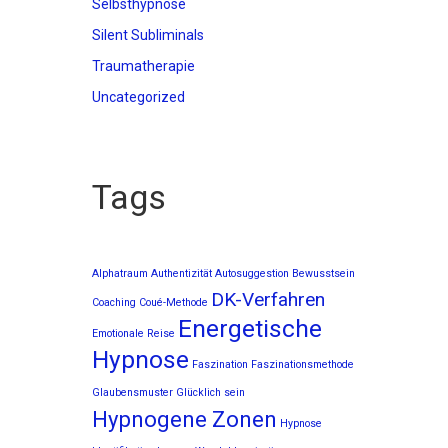
Selbsthypnose
Silent Subliminals
Traumatherapie
Uncategorized
Tags
Alphatraum
Authentizität
Autosuggestion
Bewusstsein
DK-Verfahren
Coaching
Coué-Methode
Energetische
Emotionale Reise
Hypnose
Faszination
Faszinationsmethode
Glaubensmuster
Glücklich sein
Hypnogene Zonen
Hypnose