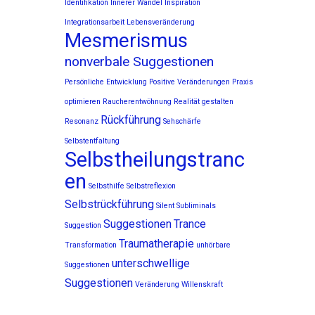
Identifikation
Innerer Wandel
Inspiration
Integrationsarbeit
Lebensveränderung
Mesmerismus
nonverbale Suggestionen
Persönliche Entwicklung
Positive Veränderungen
Praxis
optimieren
Raucherentwöhnung
Realität gestalten
Rückführung
Resonanz
Sehschärfe
Selbstentfaltung
Selbstheilungstranc
en
Selbsthilfe
Selbstreflexion
Selbstrückführung
Silent Subliminals
Suggestionen
Trance
Suggestion
Traumatherapie
Transformation
unhörbare
unterschwellige
Suggestionen
Suggestionen
Veränderung
Willenskraft