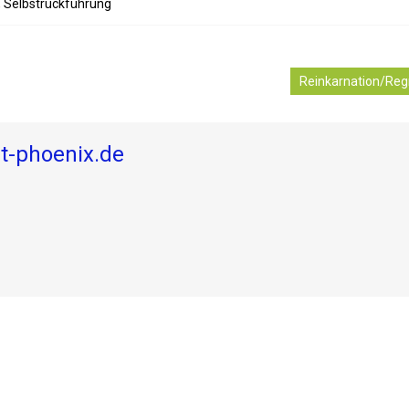
,
Selbstrückführung
Reinkarnation/Reg
ut-phoenix.de