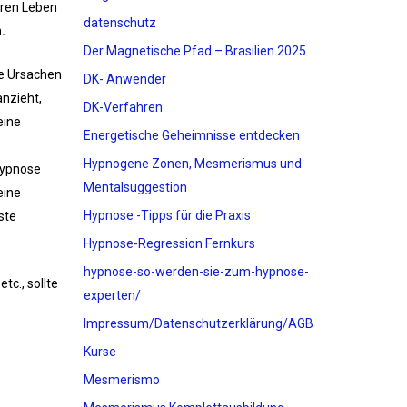
eren Leben
datenschutz
.
Der Magnetische Pfad – Brasilien 2025
he Ursachen
DK- Anwender
anzieht,
DK-Verfahren
eine
Energetische Geheimnisse entdecken
Hypnogene Zonen, Mesmerismus und
ypnose
Mentalsuggestion
eine
Hypnose -Tipps für die Praxis
ste
Hypnose-Regression Fernkurs
hypnose-so-werden-sie-zum-hypnose-
c., sollte
experten/
Impressum/Datenschutzerklärung/AGB
Kurse
Mesmerismo