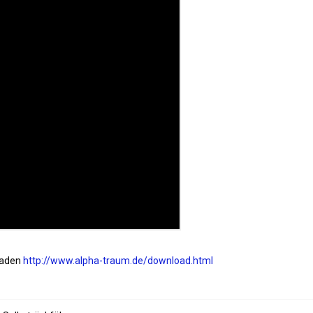
oaden
http://www.alpha-traum.de/download.html