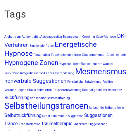
Tags
DK-
Alphatraum
Authentizität
Autosuggestion
Bewusstsein
Coaching
Coué-Methode
Energetische
Verfahren
Emotionale Reise
Hypnose
Faszination
Faszinationsmethode
Glaubensmuster
Glücklich sein
Hypnogene Zonen
Hypnose
Identifikation
Innerer Wandel
Mesmerismus
Inspiration
Integrationsarbeit
Lebensveränderung
nonverbale Suggestionen
Persönliche Entwicklung
Positive
Veränderungen
Praxis optimieren
Raucherentwöhnung
Realität gestalten
Resonanz
Rückführung
Sehschärfe
Selbstentfaltung
Selbstheilungstrancen
Selbsthilfe
Selbstreflexion
Selbstrückführung
Suggestionen
Silent Subliminals
Suggestion
Trance
Traumatherapie
Transformation
unhörbare Suggestionen