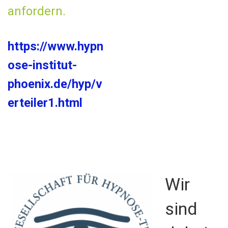
anfordern.
https://www.hypn
ose-institut-
phoenix.de/hyp/v
erteiler1.html
Wir
sind