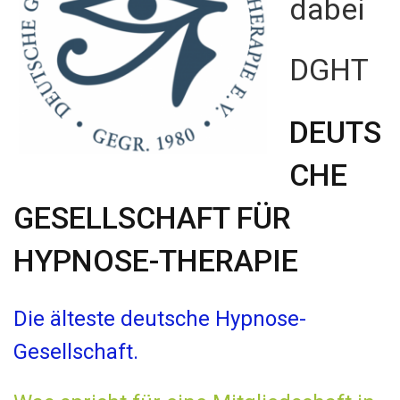
dabei
DGHT
DEUTS
CHE
GESELLSCHAFT FÜR
HYPNOSE-THERAPIE
Die älteste deutsche Hypnose-
Gesellschaft.