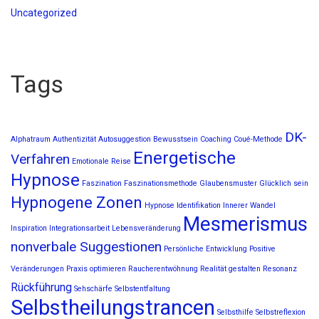
Uncategorized
Tags
DK-
Alphatraum
Authentizität
Autosuggestion
Bewusstsein
Coaching
Coué-Methode
Energetische
Verfahren
Emotionale Reise
Hypnose
Faszination
Faszinationsmethode
Glaubensmuster
Glücklich sein
Hypnogene Zonen
Hypnose
Identifikation
Innerer Wandel
Mesmerismus
Inspiration
Integrationsarbeit
Lebensveränderung
nonverbale Suggestionen
Persönliche Entwicklung
Positive
Veränderungen
Praxis optimieren
Raucherentwöhnung
Realität gestalten
Resonanz
Rückführung
Sehschärfe
Selbstentfaltung
Selbstheilungstrancen
Selbsthilfe
Selbstreflexion