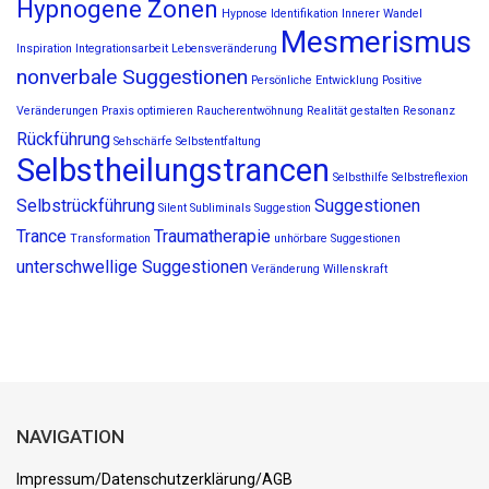
Hypnogene Zonen
Hypnose
Identifikation
Innerer Wandel
Mesmerismus
Inspiration
Integrationsarbeit
Lebensveränderung
nonverbale Suggestionen
Persönliche Entwicklung
Positive
Veränderungen
Praxis optimieren
Raucherentwöhnung
Realität gestalten
Resonanz
Rückführung
Sehschärfe
Selbstentfaltung
Selbstheilungstrancen
Selbsthilfe
Selbstreflexion
Selbstrückführung
Suggestionen
Silent Subliminals
Suggestion
Trance
Traumatherapie
Transformation
unhörbare Suggestionen
unterschwellige Suggestionen
Veränderung
Willenskraft
NAVIGATION
Impressum/Datenschutzerklärung/AGB