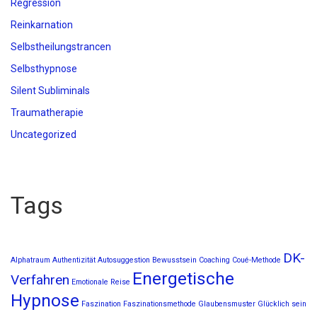
Regression
Reinkarnation
Selbstheilungstrancen
Selbsthypnose
Silent Subliminals
Traumatherapie
Uncategorized
Tags
DK-
Alphatraum
Authentizität
Autosuggestion
Bewusstsein
Coaching
Coué-Methode
Energetische
Verfahren
Emotionale Reise
Hypnose
Faszination
Faszinationsmethode
Glaubensmuster
Glücklich sein