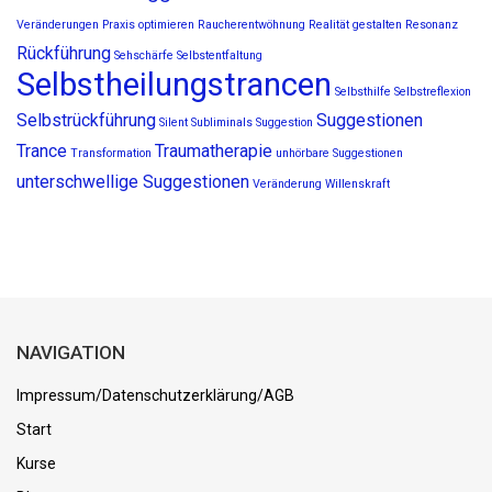
Veränderungen
Praxis optimieren
Raucherentwöhnung
Realität gestalten
Resonanz
Rückführung
Sehschärfe
Selbstentfaltung
Selbstheilungstrancen
Selbsthilfe
Selbstreflexion
Selbstrückführung
Suggestionen
Silent Subliminals
Suggestion
Trance
Traumatherapie
Transformation
unhörbare Suggestionen
unterschwellige Suggestionen
Veränderung
Willenskraft
NAVIGATION
Impressum/Datenschutzerklärung/AGB
Start
Kurse