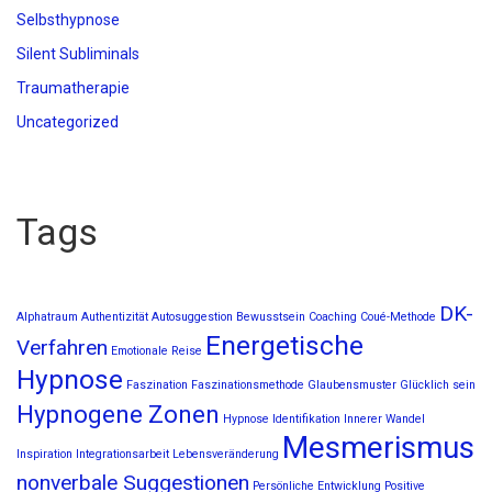
Selbsthypnose
Silent Subliminals
Traumatherapie
Uncategorized
Tags
DK-
Alphatraum
Authentizität
Autosuggestion
Bewusstsein
Coaching
Coué-Methode
Energetische
Verfahren
Emotionale Reise
Hypnose
Faszination
Faszinationsmethode
Glaubensmuster
Glücklich sein
Hypnogene Zonen
Hypnose
Identifikation
Innerer Wandel
Mesmerismus
Inspiration
Integrationsarbeit
Lebensveränderung
nonverbale Suggestionen
Persönliche Entwicklung
Positive