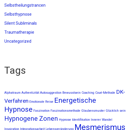
Selbstheilungstrancen
Selbsthypnose
Silent Subliminals
Traumatherapie
Uncategorized
Tags
DK-
Alphatraum
Authentizität
Autosuggestion
Bewusstsein
Coaching
Coué-Methode
Energetische
Verfahren
Emotionale Reise
Hypnose
Faszination
Faszinationsmethode
Glaubensmuster
Glücklich sein
Hypnogene Zonen
Hypnose
Identifikation
Innerer Wandel
Mesmerismus
Inspiration
Integrationsarbeit
Lebensveränderung