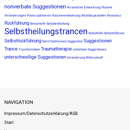
nonverbale Suggestionen
Persönliche Entwicklung
Positive
Veränderungen
Praxis optimieren
Raucherentwöhnung
Realität gestalten
Resonanz
Rückführung
Sehschärfe
Selbstentfaltung
Selbstheilungstrancen
Selbsthilfe
Selbstreflexion
Selbstrückführung
Suggestionen
Silent Subliminals
Suggestion
Trance
Traumatherapie
Transformation
unhörbare Suggestionen
unterschwellige Suggestionen
Veränderung
Willenskraft
NAVIGATION
Impressum/Datenschutzerklärung/AGB
Start