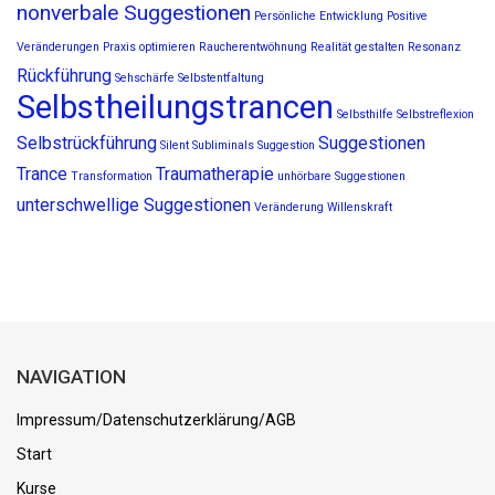
nonverbale Suggestionen
Persönliche Entwicklung
Positive
Veränderungen
Praxis optimieren
Raucherentwöhnung
Realität gestalten
Resonanz
Rückführung
Sehschärfe
Selbstentfaltung
Selbstheilungstrancen
Selbsthilfe
Selbstreflexion
Selbstrückführung
Suggestionen
Silent Subliminals
Suggestion
Trance
Traumatherapie
Transformation
unhörbare Suggestionen
unterschwellige Suggestionen
Veränderung
Willenskraft
NAVIGATION
Impressum/Datenschutzerklärung/AGB
Start
Kurse