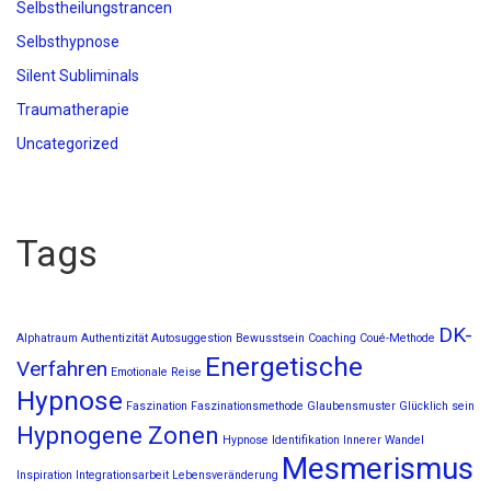
Selbstheilungstrancen
Selbsthypnose
Silent Subliminals
Traumatherapie
Uncategorized
Tags
DK-
Alphatraum
Authentizität
Autosuggestion
Bewusstsein
Coaching
Coué-Methode
Energetische
Verfahren
Emotionale Reise
Hypnose
Faszination
Faszinationsmethode
Glaubensmuster
Glücklich sein
Hypnogene Zonen
Hypnose
Identifikation
Innerer Wandel
Mesmerismus
Inspiration
Integrationsarbeit
Lebensveränderung