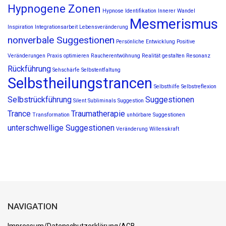
Hypnogene Zonen
Hypnose
Identifikation
Innerer Wandel
Mesmerismus
Inspiration
Integrationsarbeit
Lebensveränderung
nonverbale Suggestionen
Persönliche Entwicklung
Positive
Veränderungen
Praxis optimieren
Raucherentwöhnung
Realität gestalten
Resonanz
Rückführung
Sehschärfe
Selbstentfaltung
Selbstheilungstrancen
Selbsthilfe
Selbstreflexion
Selbstrückführung
Suggestionen
Silent Subliminals
Suggestion
Trance
Traumatherapie
Transformation
unhörbare Suggestionen
unterschwellige Suggestionen
Veränderung
Willenskraft
NAVIGATION
Impressum/Datenschutzerklärung/AGB