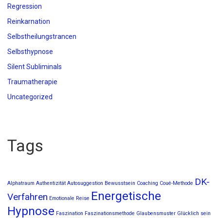
Regression
Reinkarnation
Selbstheilungstrancen
Selbsthypnose
Silent Subliminals
Traumatherapie
Uncategorized
Tags
DK-
Alphatraum
Authentizität
Autosuggestion
Bewusstsein
Coaching
Coué-Methode
Energetische
Verfahren
Emotionale Reise
Hypnose
Faszination
Faszinationsmethode
Glaubensmuster
Glücklich sein