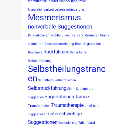
Identifikation
Innerer Wandel
Inspiration
Integrationsarbeit
Lebensveränderung
Mesmerismus
nonverbale Suggestionen
Persönliche Entwicklung
Positive Veränderungen
Praxis
optimieren
Raucherentwöhnung
Realität gestalten
Rückführung
Resonanz
Sehschärfe
Selbstentfaltung
Selbstheilungstranc
en
Selbsthilfe
Selbstreflexion
Selbstrückführung
Silent Subliminals
Suggestionen
Trance
Suggestion
Traumatherapie
Transformation
unhörbare
unterschwellige
Suggestionen
Suggestionen
Veränderung
Willenskraft