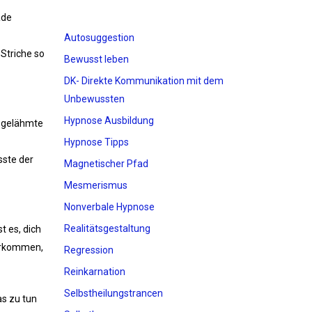
ade
Autosuggestion
Striche so
Bewusst leben
DK- Direkte Kommunikation mit dem
Unbewussten
Hypnose Ausbildung
e gelähmte
Hypnose Tipps
sste der
Magnetischer Pfad
Mesmerismus
Nonverbale Hypnose
Realitätsgestaltung
t es, dich
vorkommen,
Regression
Reinkarnation
Selbstheilungstrancen
as zu tun