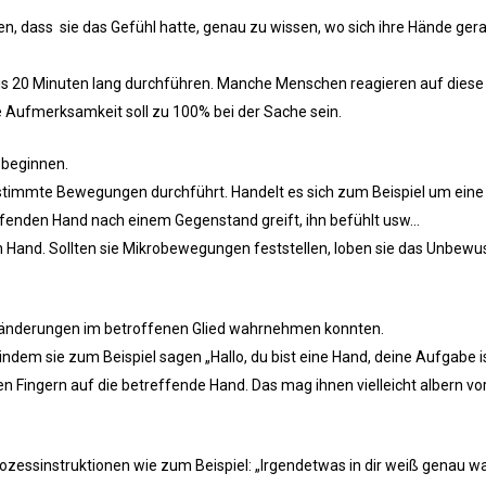
en, dass sie das Gefühl hatte, genau zu wissen, wo sich ihre Hände ger
 bis 20 Minuten lang durchführen. Manche Menschen reagieren auf diese 
re Aufmerksamkeit soll zu 100% bei der Sache sein.
 beginnen.
r bestimmte Bewegungen durchführt. Handelt es sich zum Beispiel um ein
treffenden Hand nach einem Gegenstand greift, ihn befühlt usw…
Hand. Sollten sie Mikrobewegungen feststellen, loben sie das Unbewu
eränderungen im betroffenen Glied wahrnehmen konnten.
ndem sie zum Beispiel sagen „Hallo, du bist eine Hand, deine Aufgabe is
ren Fingern auf die betreffende Hand. Das mag ihnen vielleicht albern 
ozessinstruktionen wie zum Beispiel: „Irgendetwas in dir weiß genau w