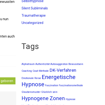
Selbsthypnose
nbewussten
Silent Subliminals
Traumatherapie
du nun
Uncategorized
enten auch
Tags
Alphatraum
Authentizität
Autosuggestion
Bewusstsein
DK-Verfahren
Coaching
Coué-Methode
Energetische
Emotionale Reise
r geboren
Hypnose
Faszination
Faszinationsmethode
Glaubensmuster
Glücklich sein
Hypnogene Zonen
Hypnose