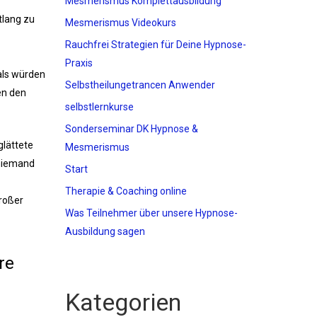
Mesmerismus Komplettausbildung
tlang zu
Mesmerismus Videokurs
Rauchfrei Strategien für Deine Hypnose-
Praxis
als würden
Selbstheilungetrancen Anwender
en den
selbstlernkurse
Sonderseminar DK Hypnose &
glättete
Mesmerismus
 niemand
Start
Therapie & Coaching online
großer
Was Teilnehmer über unsere Hypnose-
Ausbildung sagen
re
Kategorien