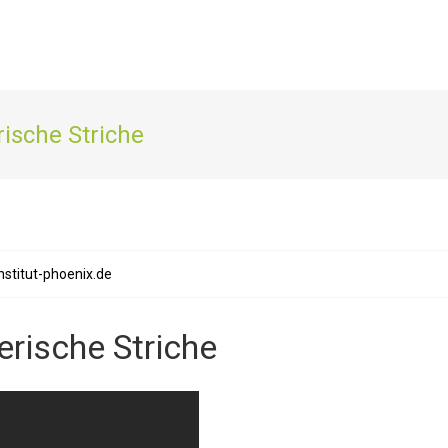
sche Striche
nstitut-phoenix.de
rische Striche