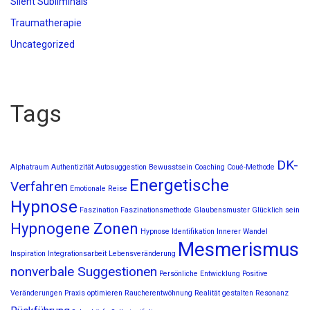
Silent Subliminals
Traumatherapie
Uncategorized
Tags
DK-
Alphatraum
Authentizität
Autosuggestion
Bewusstsein
Coaching
Coué-Methode
Energetische
Verfahren
Emotionale Reise
Hypnose
Faszination
Faszinationsmethode
Glaubensmuster
Glücklich sein
Hypnogene Zonen
Hypnose
Identifikation
Innerer Wandel
Mesmerismus
Inspiration
Integrationsarbeit
Lebensveränderung
nonverbale Suggestionen
Persönliche Entwicklung
Positive
Veränderungen
Praxis optimieren
Raucherentwöhnung
Realität gestalten
Resonanz