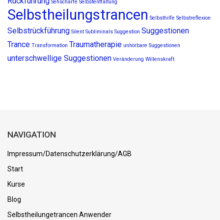
Rückführung
Sehschärfe
Selbstentfaltung
Selbstheilungstrancen
Selbsthilfe
Selbstreflexion
Selbstrückführung
Suggestionen
Silent Subliminals
Suggestion
Trance
Traumatherapie
Transformation
unhörbare Suggestionen
unterschwellige Suggestionen
Veränderung
Willenskraft
NAVIGATION
Impressum/Datenschutzerklärung/AGB
Start
Kurse
Blog
Selbstheilungetrancen Anwender