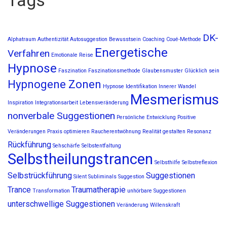
Tags
DK-
Alphatraum
Authentizität
Autosuggestion
Bewusstsein
Coaching
Coué-Methode
Energetische
Verfahren
Emotionale Reise
Hypnose
Faszination
Faszinationsmethode
Glaubensmuster
Glücklich sein
Hypnogene Zonen
Hypnose
Identifikation
Innerer Wandel
Mesmerismus
Inspiration
Integrationsarbeit
Lebensveränderung
nonverbale Suggestionen
Persönliche Entwicklung
Positive
Veränderungen
Praxis optimieren
Raucherentwöhnung
Realität gestalten
Resonanz
Rückführung
Sehschärfe
Selbstentfaltung
Selbstheilungstrancen
Selbsthilfe
Selbstreflexion
Selbstrückführung
Suggestionen
Silent Subliminals
Suggestion
Trance
Traumatherapie
Transformation
unhörbare Suggestionen
unterschwellige Suggestionen
Veränderung
Willenskraft