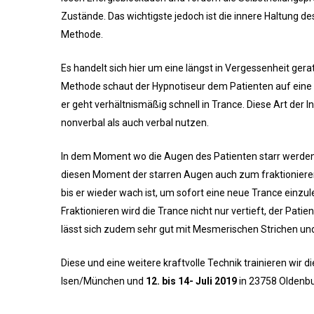
Zustände. Das wichtigste jedoch ist die innere Haltung d
Methode.
Es handelt sich hier um eine längst in Vergessenheit ge
Methode schaut der Hypnotiseur dem Patienten auf eine 
er geht verhältnismäßig schnell in Trance. Diese Art der I
nonverbal als auch verbal nutzen.
In dem Moment wo die Augen des Patienten starr werden 
diesen Moment der starren Augen auch zum fraktionieren
bis er wieder wach ist, um sofort eine neue Trance einzu
Fraktionieren wird die Trance nicht nur vertieft, der Pa
lässt sich zudem sehr gut mit Mesmerischen Strichen un
Diese und eine weitere kraftvolle Technik trainieren wir 
Isen/München und
12. bis 14- Juli 2019
in 23758 Oldenbu