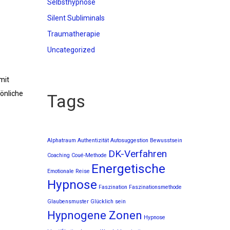
Selbsthypnose
Silent Subliminals
Traumatherapie
Uncategorized
mit
önliche
Tags
Alphatraum
Authentizität
Autosuggestion
Bewusstsein
DK-Verfahren
Coaching
Coué-Methode
Energetische
Emotionale Reise
Hypnose
Faszination
Faszinationsmethode
Glaubensmuster
Glücklich sein
Hypnogene Zonen
Hypnose