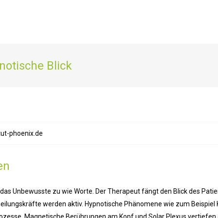
notische Blick
tut-phoenix.de
en
 das Unbewusste zu wie Worte. Der Therapeut fängt den Blick des Patie
stheilungskräfte werden aktiv. Hypnotische Phänomene wie zum Beispiel 
rozesse. Magnetische Berührungen am Kopf und Solar Plexus vertiefen 