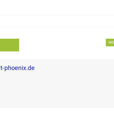
Wi
ut-phoenix.de