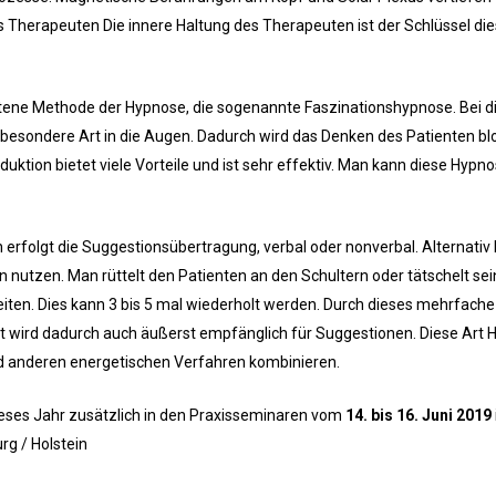
es Therapeuten Die innere Haltung des Therapeuten ist der Schlüssel die
ratene Methode der Hypnose, die sogenannte Faszinationshypnose. Bei d
besondere Art in die Augen. Dadurch wird das Denken des Patienten blo
nduktion bietet viele Vorteile und ist sehr effektiv. Man kann diese Hypn
erfolgt die Suggestionsübertragung, verbal oder nonverbal. Alternati
 nutzen. Man rüttelt den Patienten an den Schultern oder tätschelt s
leiten. Dies kann 3 bis 5 mal wiederholt werden. Durch dieses mehrfache
tient wird dadurch auch äußerst empfänglich für Suggestionen. Diese Art
d anderen energetischen Verfahren kombinieren.
dieses Jahr zusätzlich in den Praxisseminaren vom
14. bis 16. Juni 2019
rg / Holstein