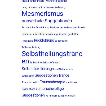
Identifikation
Innerer Wandel
Inspiration
Integrationsarbeit
Lebensveränderung
Mesmerismus
nonverbale Suggestionen
Persönliche Entwicklung
Positive Veränderungen
Praxis
optimieren
Raucherentwöhnung
Realität gestalten
Rückführung
Resonanz
Sehschärfe
Selbstentfaltung
Selbstheilungstranc
en
Selbsthilfe
Selbstreflexion
Selbstrückführung
Silent Subliminals
Suggestionen
Trance
Suggestion
Traumatherapie
Transformation
unhörbare
unterschwellige
Suggestionen
Suggestionen
Veränderung
Willenskraft